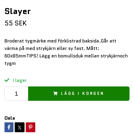
Slayer
55 SEK
Broderat tygmärke med förklistrad baksida.Går att
värma på med strykjärn eller sy fast. Mått:
60x85mmTIPS! Lägg en bomullsduk mellan strykjärnoch
tygm
I lager
LÄGG I KORGEN
Dela