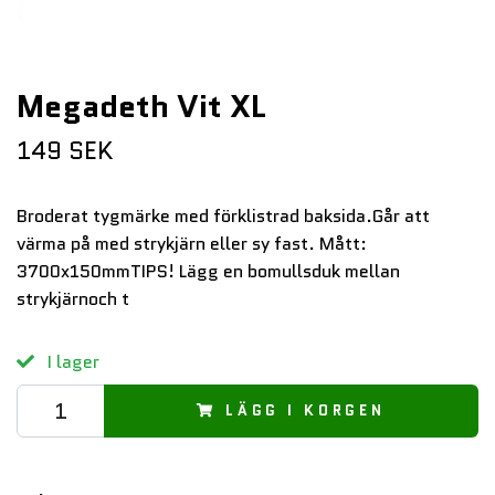
Megadeth Vit XL
149 SEK
Broderat tygmärke med förklistrad baksida.Går att
värma på med strykjärn eller sy fast. Mått:
3700x150mmTIPS! Lägg en bomullsduk mellan
strykjärnoch t
I lager
LÄGG I KORGEN