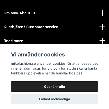
Om oss/ About us
Kundtjänst/ Customer service
Read more
Vi använder cookies
Sociala medier
mikefashion.se använder cookies för att anpassa det
innehåll som visas för dig och för att du ska få bästa
tänkbara upplevelse när du handlar hos oss.
Godkänn alla
© 2026 mikefashion.se
Endast nödvändiga