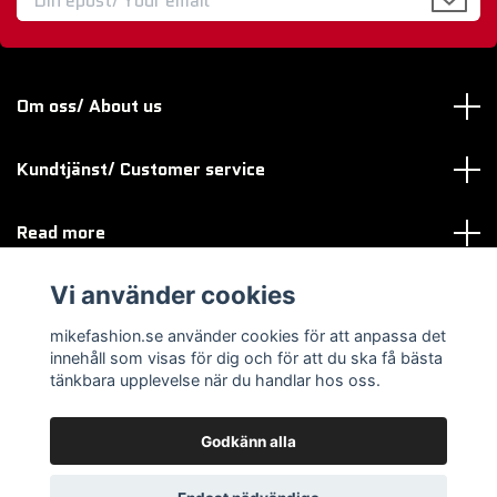
Om oss/ About us
Kundtjänst/ Customer service
Read more
Vi använder cookies
Sociala medier
mikefashion.se använder cookies för att anpassa det
innehåll som visas för dig och för att du ska få bästa
tänkbara upplevelse när du handlar hos oss.
Godkänn alla
© 2026 mikefashion.se