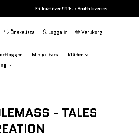
Fri frakt över 999:- / Snabb leverans
Önskelista
Logga in
Varukorg
erflaggor
Miniguitars
Kläder
ing
LEMASS - TALES
REATION