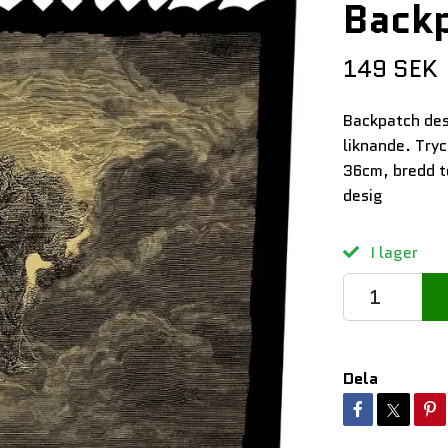
Back
149 SEK
Backpatch des
liknande. Try
36cm, bredd 
desig
I lager
Dela