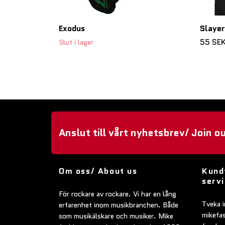
Exodus
Slayer
55 SE
Slut i lager
Anslut till vårt nyhetsbrev/ Join o
Om oss/ About us
Kund
serv
För rockare av rockare. Vi har en lång
Tveka i
erfarenhet inom musikbranchen. Både
mikefa
som musikälskare och musiker. Mike