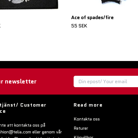
Ace of spades/fire
K
55 SEK
ur newsletter
tjänst/ Customer
Read more
ice
Kontakta oss
nte att kontakta oss på
Returer
shion@telia.com
eller genom vår
Köpvillkor