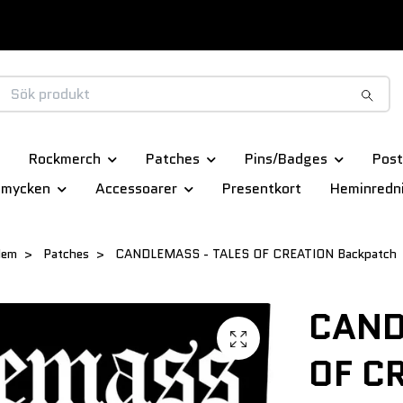
Rockmerch
Patches
Pins/Badges
Post
smycken
Accessoarer
Presentkort
Heminredn
Hem
Patches
CANDLEMASS - TALES OF CREATION Backpatch
CAND
OF C