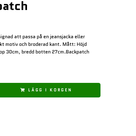
patch
ignad att passa på en jeansjacka eller
ckt motiv och broderad kant. Mått: Höjd
top 30cm, bredd botten 27cm.Backpatch
LÄGG I KORGEN