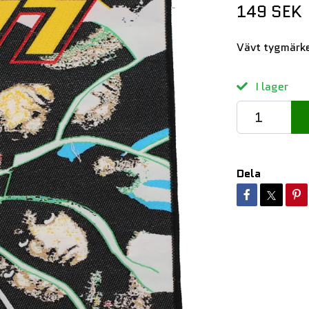
149 SEK
Vävt tygmärk
I lager
Dela