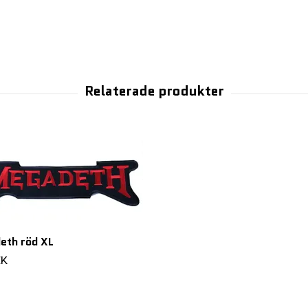
eth röd XL
EK