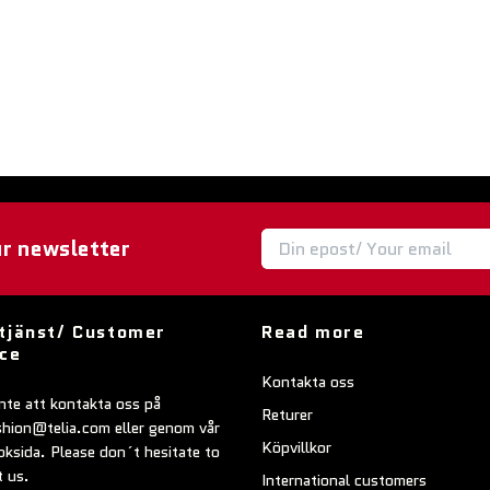
ur newsletter
tjänst/ Customer
Read more
ice
Kontakta oss
nte att kontakta oss på
Returer
shion@telia.com
eller genom vår
Köpvillkor
ksida. Please don´t hesitate to
t us.
International customers