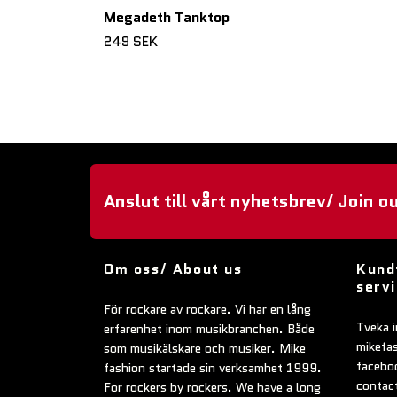
Megadeth Tanktop
249 SEK
Anslut till vårt nyhetsbrev/ Join o
Om oss/ About us
Kund
serv
För rockare av rockare. Vi har en lång
Tveka i
erfarenhet inom musikbranchen. Både
mikefa
som musikälskare och musiker. Mike
faceboo
fashion startade sin verksamhet 1999.
contac
For rockers by rockers. We have a long