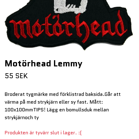
Motörhead Lemmy
55 SEK
Broderat tygmärke med förklistrad baksida.Går att
värma på med strykjärn eller sy fast. Mått:
100x100mmTIPS! Lägg en bomullsduk mellan
strykjärnoch ty
Produkten är tyvärr slut i lager. :(