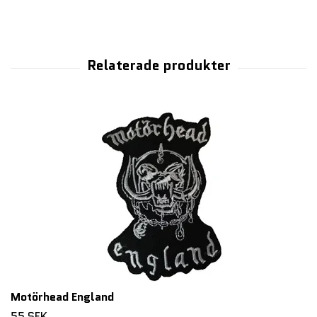
Motörhead England
55 SEK