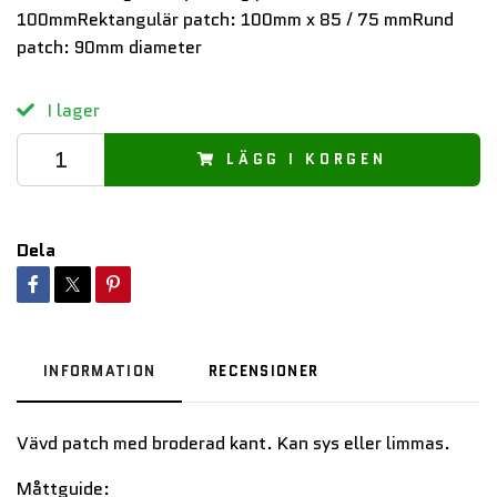
100mmRektangulär patch: 100mm x 85 / 75 mmRund
patch: 90mm diameter
I lager
LÄGG I KORGEN
Dela
INFORMATION
RECENSIONER
Vävd patch med broderad kant. Kan sys eller limmas.
Måttguide: