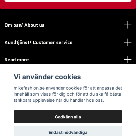
Om oss/ About us
Kundtjänst/ Customer service
Read more
Vi använder cookies
Sociala medier
mikefashion.se använder cookies för att anpassa det
innehåll som visas för dig och för att du ska få bästa
tänkbara upplevelse när du handlar hos oss.
Godkänn alla
© 2026 mikefashion.se
Endast nödvändiga