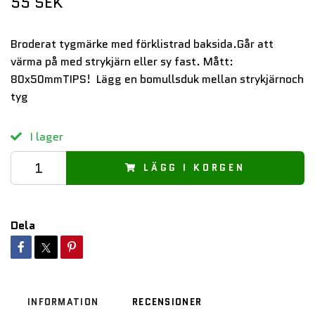
55 SEK
Broderat tygmärke med förklistrad baksida.Går att
värma på med strykjärn eller sy fast. Mått:
80x50mmTIPS! Lägg en bomullsduk mellan strykjärnoch
tyg
I lager
LÄGG I KORGEN
Dela
INFORMATION
RECENSIONER