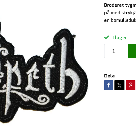
Broderat tygm
på med strykj
en bomullsduk
I lager
Dela