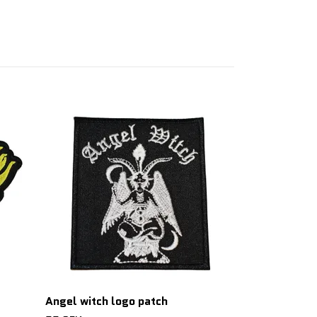
Nargaroth lo
55 SEK
Angel witch logo patch