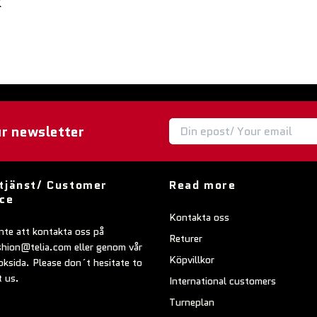
K
ur newsletter
tjänst/ Customer
Read more
ice
Kontakta oss
nte att kontakta oss på
Returer
shion@telia.com
eller genom vår
Köpvillkor
ksida. Please don´t hesitate to
t us.
International customers
Turneplan