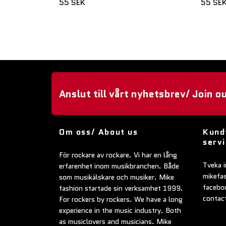
55 SEK
55 SE
Anslut till vårt nyhetsbrev/ Join o
Om oss/ About us
Kund
serv
För rockare av rockare. Vi har en lång
Tveka i
erfarenhet inom musikbranchen. Både
mikefa
som musikälskare och musiker. Mike
faceboo
fashion startade sin verksamhet 1999.
contac
For rockers by rockers. We have a long
experience in the music industry. Both
as musiclovers and musicians. Mike