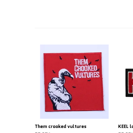
Them crooked vultures
KEEL l