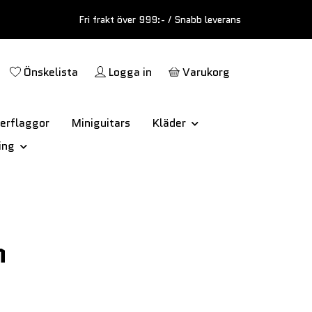
Fri frakt över 999:- / Snabb leverans
Önskelista
Logga in
Varukorg
erflaggor
Miniguitars
Kläder
ing
h