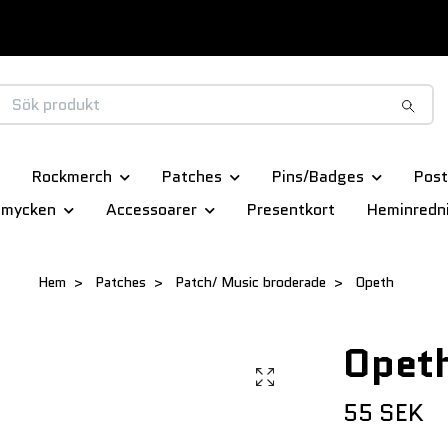
Rockmerch
Patches
Pins/Badges
Post
smycken
Accessoarer
Presentkort
Heminredn
Hem
Patches
Patch/ Music broderade
Opeth
Opet
55 SEK