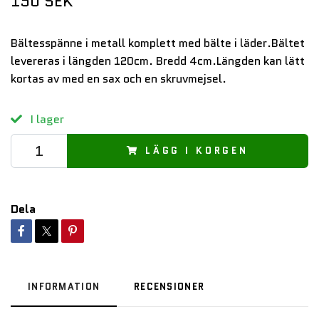
150 SEK
Bältesspänne i metall komplett med bälte i läder.Bältet
levereras i längden 120cm. Bredd 4cm.Längden kan lätt
kortas av med en sax och en skruvmejsel.
I lager
LÄGG I KORGEN
Dela
INFORMATION
RECENSIONER