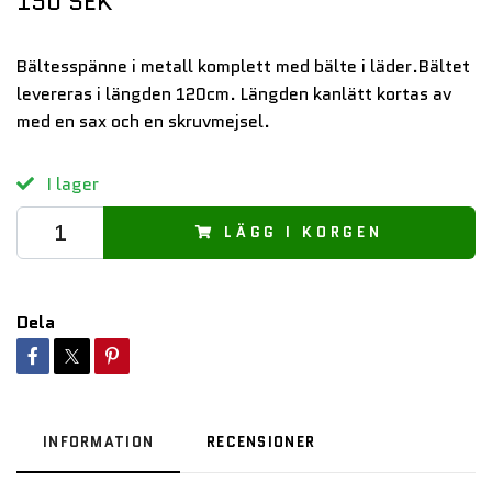
150 SEK
Bältesspänne i metall komplett med bälte i läder.Bältet
levereras i längden 120cm. Längden kanlätt kortas av
med en sax och en skruvmejsel.
I lager
LÄGG I KORGEN
Dela
INFORMATION
RECENSIONER