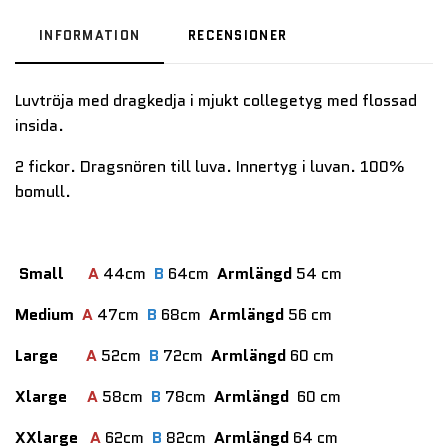
INFORMATION
RECENSIONER
Luvtröja med dragkedja i mjukt collegetyg med flossad
insida.
2 fickor. Dragsnören till luva. Innertyg i luvan. 100%
bomull.
Small
A
44cm
B
64cm
Armlängd
54 cm
Medium
A
47cm
B
68cm
Armlängd
56 cm
Large
A
52cm
B
72cm
Armlängd
60 cm
Xlarge
A
58cm
B
78cm
Armlängd
60 cm
XXlarge
A
62cm
B
82cm
Armlängd
64 cm