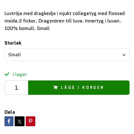
Luvtröja med dragkedja i mjukt collegetyg med flossad
insida.2 fickor. Dragsnören till luva. Innertyg i luvan.
100% bomull. Small
Storlek
Small
I lager
LÄGG I KORGEN
Dela